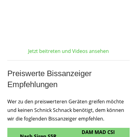
Jetzt beitreten und Videos ansehen
Preiswerte Bissanzeiger
Empfehlungen
Wer zu den preiswerteren Geräten greifen möchte
und keinen Schnick Schnack benötigt, dem können
wir die foglenden Bissanzeiger empfehlen.
DAM MAD CSI
Nash Siren S5R
A