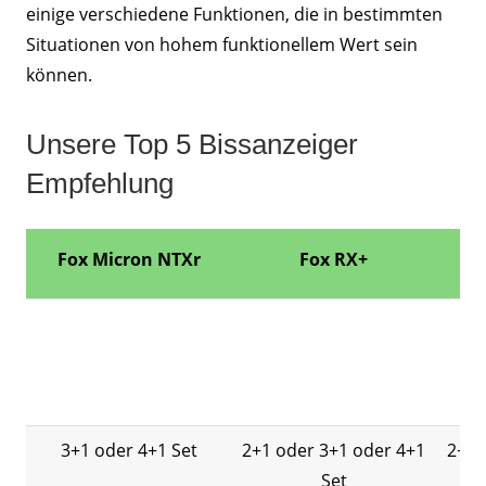
einige verschiedene Funktionen, die in bestimmten
Situationen von hohem funktionellem Wert sein
können.
Unsere Top 5 Bissanzeiger
Empfehlung
Fox Micron NTXr
Fox RX+
D
3+1 oder 4+1 Set
2+1 oder 3+1 oder 4+1
2+1 
Set